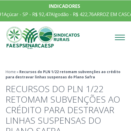
INDICADORES
1
Açúcar - SP - R$ 92,47
Algodão - R$ 422,76
ARROZ EM CASCA C
Menu
Home
»
Recursos do PLN 1/22 retomam subvenções ao crédito
para destravar linhas suspensas do Plano Safra
RECURSOS DO PLN 1/22
RETOMAM SUBVENÇÕES AO
CRÉDITO PARA DESTRAVAR
LINHAS SUSPENSAS DO
PLANO SAFRA