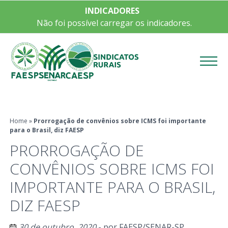
INDICADORES
Não foi possível carregar os indicadores.
Menu
Home
»
Prorrogação de convênios sobre ICMS foi importante
para o Brasil, diz FAESP
PRORROGAÇÃO DE
CONVÊNIOS SOBRE ICMS FOI
IMPORTANTE PARA O BRASIL,
DIZ FAESP
30 de outubro, 2020
- por
FAESP/SENAR-SP