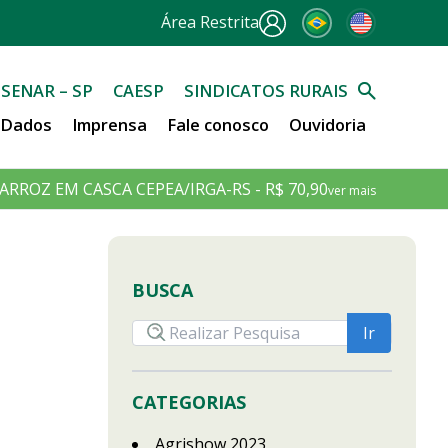
Área Restrita
SENAR – SP
CAESP
SINDICATOS RURAIS
e Dados
Imprensa
Fale conosco
Ouvidoria
ARROZ EM CASCA CEPEA/IRGA-RS - R$ 70,90
ver mais
BUSCA
CATEGORIAS
Agrishow 2023