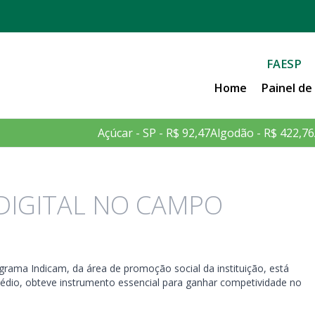
FAESP
Home
Painel d
Açúcar - SP - R$ 92,47
Algodão - R$ 422,76
DIGITAL NO CAMPO
ama Indicam, da área de promoção social da instituição, está
rmédio, obteve instrumento essencial para ganhar competividade no