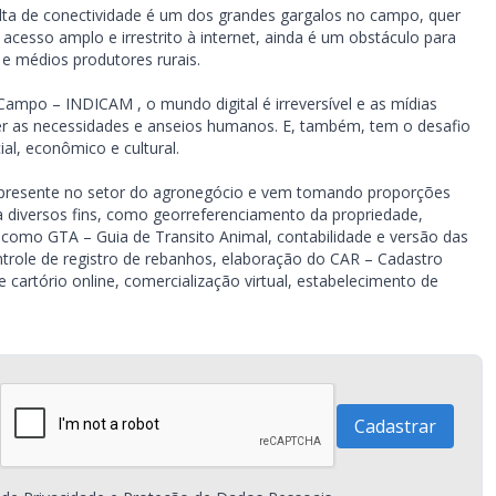
lta de conectividade é um dos grandes gargalos no campo, quer
 acesso amplo e irrestrito à internet, ainda é um obstáculo para
 e médios produtores rurais.
Campo – INDICAM , o mundo digital é irreversível e as mídias
er as necessidades e anseios humanos. E, também, tem o desafio
l, econômico e cultural.
 presente no setor do agronegócio e vem tomando proporções
ara diversos fins, como georreferenciamento da propriedade,
as como GTA – Guia de Transito Animal, contabilidade e versão das
controle de registro de rebanhos, elaboração do CAR – Cadastro
e cartório online, comercialização virtual, estabelecimento de