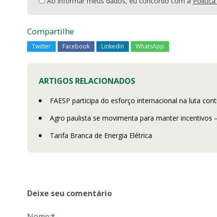
Ao informar meus dados, eu concordo com a
Polític
Compartilhe
Twitter
Facebook
LinkedIn
WhatsApp
ARTIGOS RELACIONADOS
FAESP participa do esforço internacional na luta cont
Agro paulista se movimenta para manter incentivos 
Tarifa Branca de Energia Elétrica
Deixe seu comentário
Nome:*