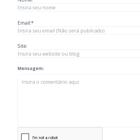
Email:*
Site:
Mensagem:
check-terms