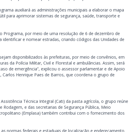
ograma auxiliará as administrações municipais a elaborar o mapa
 útil para aprimorar sistemas de segurança, saúde, transporte e
 do Programa, por meio de uma resolução de 6 de dezembro de
 identificar e nomear estradas, criando códigos das Unidades de
ejam disponibilizados às prefeituras, por meio de convênios, em
s da Polícia Militar, Civil e Florestal e ambulâncias. Assim, será
caso de emergência”, explicou o assessor parlamentar e de Apoio
o, Carlos Henrique Paes de Barros, que coordena o grupo de
sistência Técnica Integral (Cati) da pasta agrícola, o grupo reúne
 e Rodagem, e das secretarias de Segurança Pública, Meio
tropolitano (Emplasa) também contribui com o fornecimento dos
as normas federais e estaduais de localização e endereçamento.