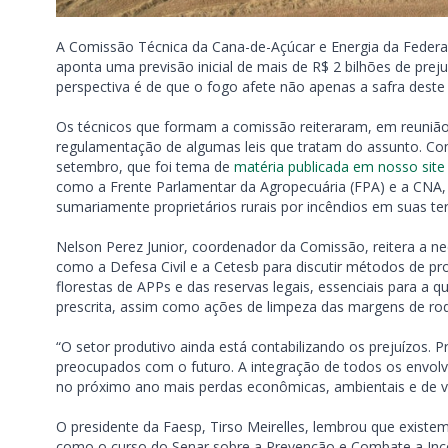
A Comissão Técnica da Cana-de-Açúcar e Energia da Federaç
aponta uma previsão inicial de mais de R$ 2 bilhões de pre
perspectiva é de que o fogo afete não apenas a safra des
Os técnicos que formam a comissão reiteraram, em reunião
regulamentação de algumas leis que tratam do assunto. Com
setembro, que foi tema de
matéria publicada em nosso site 
como a Frente Parlamentar da Agropecuária (FPA) e a CNA,
sumariamente proprietários rurais por incêndios em suas terr
Nelson Perez Junior, coordenador da Comissão, reitera a ne
como a Defesa Civil e a Cetesb para discutir métodos de 
florestas de APPs e das reservas legais, essenciais para 
prescrita, assim como ações de limpeza das margens de rodo
“O setor produtivo ainda está contabilizando os prejuízos
preocupados com o futuro. A integração de todos os envol
no próximo ano mais perdas econômicas, ambientais e de vi
O presidente da Faesp, Tirso Meirelles, lembrou que existem 
como o curso do Senar sobre a Prevenção e Combate a Inc