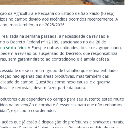
ão da Agricultura e Pecuária do Estado de São Paulo (Faesp)
juízos no campo devido aos incêndios ocorridos recentemente. A
te ano, mas também a de 2025/2026.
 realizada na semana passada, a necessidade da revisão e
o o Decreto Federal nº 12.189, sancionado no dia 20 de
na sexta-feira
. A Faesp e outras entidades do setor agropecuário,
 pedem a revisão ou suspensão do Decreto, que responsabiliza
as, sem garantir direito ao contraditório e à ampla defesa.
cessidade de se criar um grupo de trabalho que reúna entidades
proteção não apenas das áreas produtivas, mas também das
a qualidade do campo. Questões como nexo causal e a queima
vias e ferrovias, devem fazer parte da pauta.
. Produtores que dependem do campo para seu sustento estão muito
vidos na prevenção e combate é essencial para que não tenhamos
das”, explicou o coordenador.
ações que já estão à disposição de prefeituras e sindicatos rurais,
êndios no Campo. Há ainda a discussão sobre o pedido de uma