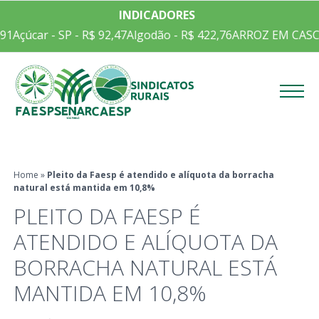
INDICADORES
91
Açúcar - SP - R$ 92,47
Algodão - R$ 422,76
ARROZ EM CASCA 
Menu
Home
»
Pleito da Faesp é atendido e alíquota da borracha
natural está mantida em 10,8%
PLEITO DA FAESP É
ATENDIDO E ALÍQUOTA DA
BORRACHA NATURAL ESTÁ
MANTIDA EM 10,8%