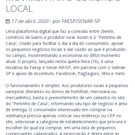
LOCAL
17 de abril, 2020
- por
FAESP/SENAR-SP
Uma plataforma digital que faz a conexão entre cliente,
comércio de bairro e produtor rural. Assim é o “Pertinho de
Casa”, criado para facilitar o dia a dia do consumidor, apoiar
os pequenos negócios locais e dar vazão ao que é produzido
no campo, movimentando a economia no difícil momento
atual. O projeto, lançado nesta quinta-feira (16), é uma
iniciativa da Faesp e Senar-AR/SP, em parceria com o Sebrae-
SP e apoio de Accenture, Facebook, PagSeguro, Vtex e Yami.
O funcionamento é simples. Aos produtores rurais e pequenos
varejistas (feirantes ou donos de hortifruti, mercearia ou
mercadinho), basta o preenchimento de um cadastro no site
do “Pertinho de Casa”, informando seu tipo de negócio e área
de entrega. O consumidor interessado em comprar na
vizinhança precisa apenas colocar seu endereço ou CEP no
site, selecionar a categoria de estabelecimento que procura e
escolher do qual irá comprar, em uma lista de pequenos
comerciantes cadastrados. A negociação é direta entre as