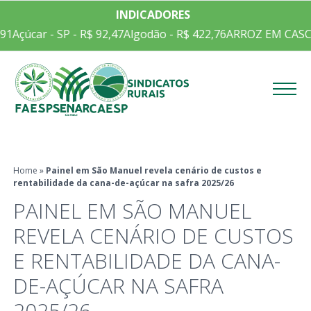
INDICADORES
1
Açúcar - SP - R$ 92,47
Algodão - R$ 422,76
ARROZ EM CASCA 
Menu
Home
»
Painel em São Manuel revela cenário de custos e
rentabilidade da cana-de-açúcar na safra 2025/26
PAINEL EM SÃO MANUEL
REVELA CENÁRIO DE CUSTOS
E RENTABILIDADE DA CANA-
DE-AÇÚCAR NA SAFRA
2025/26