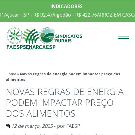
INDICADORES
1
Açúcar - SP - R$ 92,47
Algodão - R$ 422,76
ARROZ EM CASCA C
Menu
Home
»
Novas regras de energia podem impactar preço dos
alimentos
NOVAS REGRAS DE ENERGIA
PODEM IMPACTAR PREÇO
DOS ALIMENTOS
12 de março, 2025
- por
FAESP