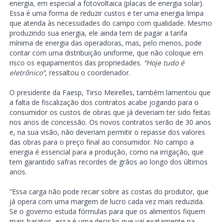
energia, em especial a fotovoltaica (placas de energia solar).
Essa é uma forma de reduzir custos e ter uma energia limpa
que atenda às necessidades do campo com qualidade. Mesmo
produzindo sua energia, ele ainda tem de pagar a tarifa
mínima de energia das operadoras, mas, pelo menos, pode
contar com uma distribuição uniforme, que não coloque em
risco os equipamentos das propriedades.
“Hoje tudo é
eletrônico”,
ressaltou o coordenador.
O presidente da Faesp, Tirso Meirelles, também lamentou que
a falta de fiscalização dos contratos acabe jogando para o
consumidor os custos de obras que já deveriam ter sido feitas
nos anos de concessão. Os novos contratos serão de 30 anos
e, na sua visão, não deveriam permitir o repasse dos valores
das obras para o preço final ao consumidor. No campo a
energia é essencial para a produção, como na irrigação, que
tem garantido safras recordes de grãos ao longo dos últimos
anos.
“Essa carga não pode recair sobre as costas do produtor, que
já opera com uma margem de lucro cada vez mais reduzida.
Se o governo estuda fórmulas para que os alimentos fiquem
mais baratos, essa é uma decisão que vai exatamente na