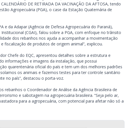
çou o CALENDÁRIO DE RETIRADA DA VACINAÇÃO DA AFTOSA, tendo
stão Agropecuária (PGA), o case da Estação Quaternária de
A e da Adapar (Agência de Defesa Agropecuária do Paraná),
Institucional (CGAI), falou sobre a PGA, com enfoque no trânsito
abilidade dos rebanhos nos ajuda a acompanhar a movimentação
 fiscalização de produtos de origem animal”, explicou.
dor Chefe do EQC, apresentou detalhes sobre a estrutura e
do informações e imagens da instalação, que possui
ação quarentenária oficial do país e tem um dos melhores padrões
Isolamos os animais e fazemos testes para ter controle sanitário
te no país”, destacou o porta-voz.
 rebanhos o Coordenador de Análise da Agência Brasileira de
 terrorismo e sabotagem na agropecuária brasileira. “Seja pelo ar,
vastadora para a agropecuária, com potencial para afetar não só a