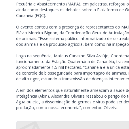
Pecuária e Abastecimento (MAPA), em palestras, refor
ainda como destaques os debates sobre a Plataforma de Ge
Cananéia (EQC).
O evento contou com a presença de representantes do MAP
Flávio Moreira Bignon, da Coordenação Geral de Articulação 
de animais. “Esse sistema público informatizado de rastre
dos animais e da produção agrícola, bem como na inspeção e
Logo na sequência, Mateus Carvalho Silva Araújo, Coordena
funcionamento da Estação Quaternária de Cananéia, trazen
aproximadamente 1,5 mil hectares. “Cananéia é a única est
de controle de biosseguridade para importação de animais. 
de alto rigor, evitando a transmissão de doenças internamen
Além dos elementos que naturalmente ameaçam a saúde dos
Inteligência (Abin), Alexandre Oliveira ressaltou o perigo do
água ou etc., a disseminação de germes e vírus pode ser de
produção, como nossa economia”, comentou Oliveira.