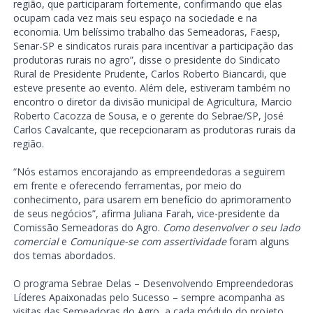
região, que participaram fortemente, confirmando que elas
ocupam cada vez mais seu espaço na sociedade e na
economia. Um belíssimo trabalho das Semeadoras, Faesp,
Senar-SP e sindicatos rurais para incentivar a participação das
produtoras rurais no agro”, disse o presidente do Sindicato
Rural de Presidente Prudente, Carlos Roberto Biancardi, que
esteve presente ao evento. Além dele, estiveram também no
encontro o diretor da divisão municipal de Agricultura, Marcio
Roberto Cacozza de Sousa, e o gerente do Sebrae/SP, José
Carlos Cavalcante, que recepcionaram as produtoras rurais da
região.
“Nós estamos encorajando as empreendedoras a seguirem
em frente e oferecendo ferramentas, por meio do
conhecimento, para usarem em benefício do aprimoramento
de seus negócios”, afirma Juliana Farah, vice-presidente da
Comissão Semeadoras do Agro.
Como desenvolver o seu lado
comercial
e
Comunique-se com assertividade
foram alguns
dos temas abordados.
O programa Sebrae Delas – Desenvolvendo Empreendedoras
Líderes Apaixonadas pelo Sucesso – sempre acompanha as
visitas das Semeadoras do Agro, a cada módulo do projeto,