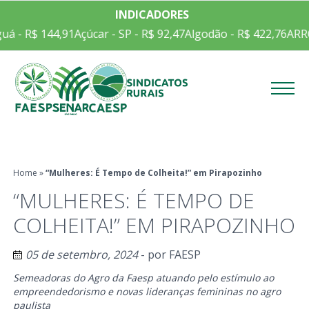
INDICADORES
$ 144,91
Açúcar - SP - R$ 92,47
Algodão - R$ 422,76
ARROZ EM 
Menu
Home
»
“Mulheres: É Tempo de Colheita!” em Pirapozinho
“MULHERES: É TEMPO DE
COLHEITA!” EM PIRAPOZINHO
05 de setembro, 2024
- por
FAESP
Semeadoras do Agro da Faesp atuando pelo estímulo ao
empreendedorismo e novas lideranças femininas no agro
paulista