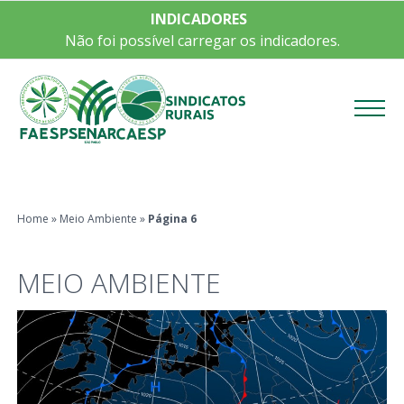
INDICADORES
Não foi possível carregar os indicadores.
Menu
Home
»
Meio Ambiente
»
Página 6
MEIO AMBIENTE