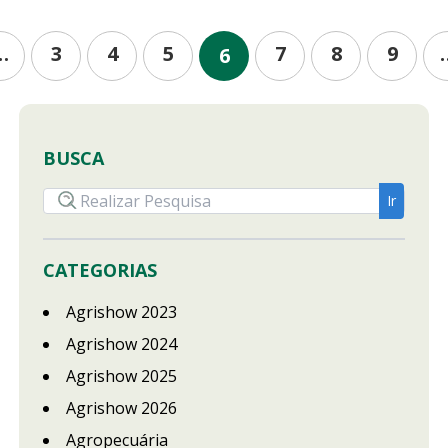
…
3
4
5
7
8
9
6
BUSCA
CATEGORIAS
Agrishow 2023
Agrishow 2024
Agrishow 2025
Agrishow 2026
Agropecuária