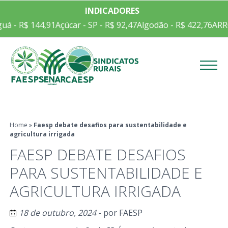
INDICADORES
- R$ 144,91
Açúcar - SP - R$ 92,47
Algodão - R$ 422,76
ARROZ 
Menu
Home
»
Faesp debate desafios para sustentabilidade e
agricultura irrigada
FAESP DEBATE DESAFIOS
PARA SUSTENTABILIDADE E
AGRICULTURA IRRIGADA
18 de outubro, 2024
- por
FAESP