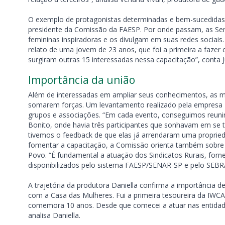
O exemplo de protagonistas determinadas e bem-sucedidas te
presidente da Comissão da FAESP. Por onde passam, as S
femininas inspiradoras e os divulgam em suas redes sociais
relato de uma jovem de 23 anos, que foi a primeira a fazer
surgiram outras 15 interessadas nessa capacitação”, conta J
Importância da união
Além de interessadas em ampliar seus conhecimentos, as 
somarem forças. Um levantamento realizado pela empresa F
grupos e associações. “Em cada evento, conseguimos reuni
Bonito, onde havia três participantes que sonhavam em se
tivemos o feedback de que elas já arrendaram uma propried
fomentar a capacitação, a Comissão orienta também sobre a
Povo. “É fundamental a atuação dos Sindicatos Rurais, for
disponibilizados pelo sistema FAESP/SENAR-SP e pelo SEBRAE
A trajetória da produtora Daniella confirma a importância d
com a Casa das Mulheres. Fui a primeira tesoureira da IWCA 
comemora 10 anos. Desde que comecei a atuar nas entidades
analisa Daniella.