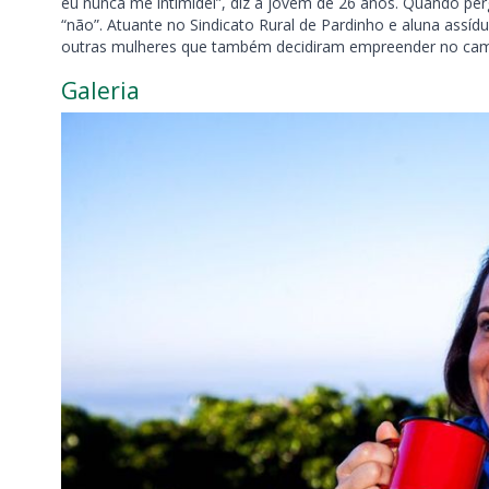
eu nunca me intimidei”, diz a jovem de 26 anos. Quando per
“não”. Atuante no Sindicato Rural de Pardinho e aluna assíd
outras mulheres que também decidiram empreender no campo
Galeria