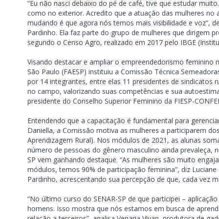
“Eu não nasci debaixo do pé de café, tive que estudar muito.
como no exterior. Acredito que a atuação das mulheres no
mudando é que agora nós temos mais visibilidade e voz”, de
Pardinho. Ela faz parte do grupo de mulheres que dirigem p
segundo o Censo Agro, realizado em 2017 pelo IBGE (Instituto
Visando destacar e ampliar o empreendedorismo feminino ne
São Paulo (FAESP) instituiu a Comissão Técnica Semeadora
por 14 integrantes, entre elas 11 presidentes de sindicatos
no campo, valorizando suas competências e sua autoestima”,
presidente do Conselho Superior Feminino da FIESP-CONFEM 
Entendendo que a capacitação é fundamental para gerenci
Daniella, a Comissão motiva as mulheres a participarem do
Aprendizagem Rural). Nos módulos de 2021, as alunas soma
número de pessoas do gênero masculino ainda prevaleça, n
SP vem ganhando destaque. “As mulheres são muito engajad
módulos, temos 90% de participação feminina”, diz Luciane
Pardinho, acrescentando sua percepção de que, cada vez ma
“No último curso do SENAR-SP de que participei – aplicaçã
homens. Isso mostra que nós estamos em busca de aprende
relação a terceiros”, analisa Venaria Vivan, produtora de ga