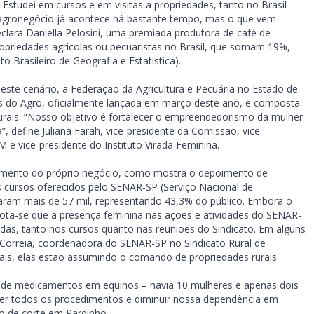
 Estudei em cursos e em visitas a propriedades, tanto no Brasil
 agronegócio já acontece há bastante tempo, mas o que vem
clara Daniella Pelosini, uma premiada produtora de café de
ropriedades agrícolas ou pecuaristas no Brasil, que somam 19%,
 Brasileiro de Geografia e Estatística).
ste cenário, a Federação da Agricultura e Pecuária no Estado de
s do Agro, oficialmente lançada em março deste ano, e composta
 rurais. “Nosso objetivo é fortalecer o empreendedorismo da mulher
 define Juliana Farah, vice-presidente da Comissão, vice-
e vice-presidente do Instituto Virada Feminina.
amento do próprio negócio, como mostra o depoimento de
s cursos oferecidos pelo SENAR-SP (Serviço Nacional de
ram mais de 57 mil, representando 43,3% do público. Embora o
ota-se que a presença feminina nas ações e atividades do SENAR-
as, tanto nos cursos quanto nas reuniões do Sindicato. Em alguns
 Correia, coordenadora do SENAR-SP no Sindicato Rural de
is, elas estão assumindo o comando de propriedades rurais.
o de medicamentos em equinos – havia 10 mulheres e apenas dois
r todos os procedimentos e diminuir nossa dependência em
do de corte em Pardinho.