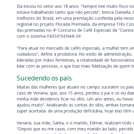
Ela iniciou no setor aos 18 anos. “Sempre tive muito foco n
estava trabalhando tanto que não percebi”, brinca Daniella. 
melhores do Brasil, em uma premiação conferida pela reno
regional no projeto Florada Premiada, da empresa Três Cora
das premiadas no 4º Concurso de Café Especiais da “Cuesta 
com o sistema FAESP/SENAR-SP.
“Para atuar no mercado de cafés especiais, a mulher tem um 
cuidadoso”, define a produtora. No estilo de administração
lideradas por mãos femininas, a rotatividade de funcionário
lidar com as pessoas, o que traz mais fidelização de quem 
Sucedendo os pais
Muitas das mulheres que atuam no campo sucedem os pais, 
caso de Venaria, que, aos 15 anos, perdeu o pai e se viu dia
minha mãe decidimos ficar no sítio. Um ano antes, eu havia
ajudou muito”. Analisando as contas do sítio, ambas tomar
super acertada: de uma produção deficitária, hoje elas têm
Venaria, sua mãe, Santa, e o marido, Edmar, realizam todo
“Depois que eu me casei, com meu marido ao lado, percebi 