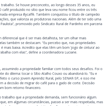
o trabalho. Se houve preconceito, ao longo desses 35 anos, eu
O café produzido no sítio que leva seu nome ficou entre os três
mada empresa illycaffè. Também conquistou o título de campeão
ções, que valoriza as produtoras nacionais. Além de ter sido uma
Paulista”, promovido pelo Sindicato Rural de Pardinho em parceria
diferencial que é ser mais detalhista, ter um olhar mais
, elas também se destacam. “Eu percebo que, nas propriedades
s é mais baixa. Acredito que elas têm um bom ‘jogo de cintura’ ao
trabalha com elas”, define a coordenadora Luciane.
assumindo a propriedade familiar com todos seus desafios. Foi o
nte do dilema: tocar o Sítio Atalho Couxo ou abandoná-lo. “Eu e
 feito o curso Jovem Aprendiz Rural, pelo SENAR-SP, e isso me
am a decisão de migrar do café para o gado de corte. Decisão
 um bom retorno financeiro.
 o trabalho que a propriedade demanda, sem funcionário algum.
que, em algumas circunstâncias, passei a ser mais respeitada, mas