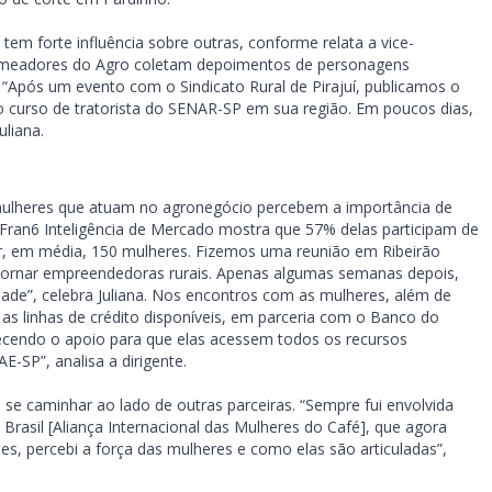
m forte influência sobre outras, conforme relata a vice-
emeadores do Agro coletam depoimentos de personagens
. “Após um evento com o Sindicato Rural de Pirajuí, publicamos o
 o curso de tratorista do SENAR-SP em sua região. Em poucos dias,
uliana.
mulheres que atuam no agronegócio percebem a importância de
ran6 Inteligência de Mercado mostra que 57% delas participam de
r, em média, 150 mulheres. Fizemos uma reunião em Ribeirão
 tornar empreendedoras rurais. Apenas algumas semanas depois,
ade”, celebra Juliana. Nos encontros com as mulheres, além de
s linhas de crédito disponíveis, em parceria com o Banco do
necendo o apoio para que elas acessem todos os recursos
-SP”, analisa a dirigente.
e se caminhar ao lado de outras parceiras. “Sempre fui envolvida
Brasil [Aliança Internacional das Mulheres do Café], que agora
, percebi a força das mulheres e como elas são articuladas”,