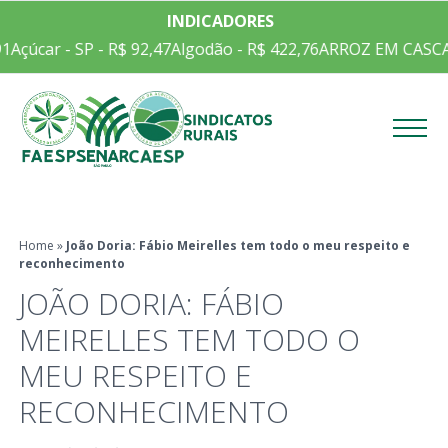
INDICADORES
1
Açúcar - SP - R$ 92,47
Algodão - R$ 422,76
ARROZ EM CASCA C
Menu
Home
»
João Doria: Fábio Meirelles tem todo o meu respeito e
reconhecimento
JOÃO DORIA: FÁBIO
MEIRELLES TEM TODO O
MEU RESPEITO E
RECONHECIMENTO