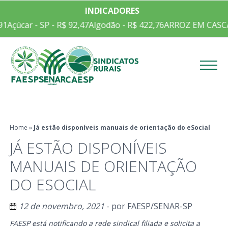
INDICADORES
1
Açúcar - SP - R$ 92,47
Algodão - R$ 422,76
ARROZ EM CASCA C
Menu
Home
»
Já estão disponíveis manuais de orientação do eSocial
JÁ ESTÃO DISPONÍVEIS
MANUAIS DE ORIENTAÇÃO
DO ESOCIAL
12 de novembro, 2021
- por
FAESP/SENAR-SP
FAESP está notificando a rede sindical filiada e solicita a