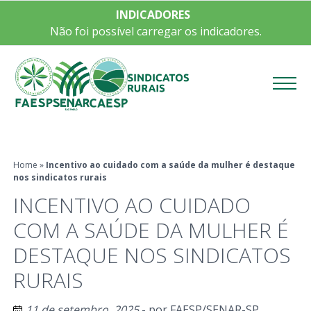
INDICADORES
Não foi possível carregar os indicadores.
Menu
Home
»
Incentivo ao cuidado com a saúde da mulher é destaque
nos sindicatos rurais
INCENTIVO AO CUIDADO
COM A SAÚDE DA MULHER É
DESTAQUE NOS SINDICATOS
RURAIS
11 de setembro, 2025
- por
FAESP/SENAR-SP