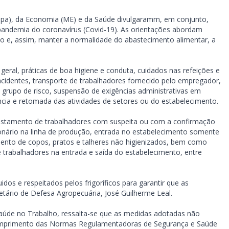
Mapa), da Economia (ME) e da Saúde divulgaramm, em conjunto,
andemia do coronavírus (Covid-19). As orientações abordam
ho e, assim, manter a normalidade do abastecimento alimentar, a
eral, práticas de boa higiene e conduta, cuidados nas refeições e
acidentes, transporte de trabalhadores fornecido pelo empregador,
 grupo de risco, suspensão de exigências administrativas em
cia e retomada das atividades de setores ou do estabelecimento.
fastamento de trabalhadores com suspeita ou com a confirmação
onário na linha de produção, entrada no estabelecimento somente
ento de copos, pratos e talheres não higienizados, bem como
e trabalhadores na entrada e saída do estabelecimento, entre
os e respeitados pelos frigoríficos para garantir que as
tário de Defesa Agropecuária, José Guilherme Leal.
aúde no Trabalho, ressalta-se que as medidas adotadas não
cumprimento das Normas Regulamentadoras de Segurança e Saúde