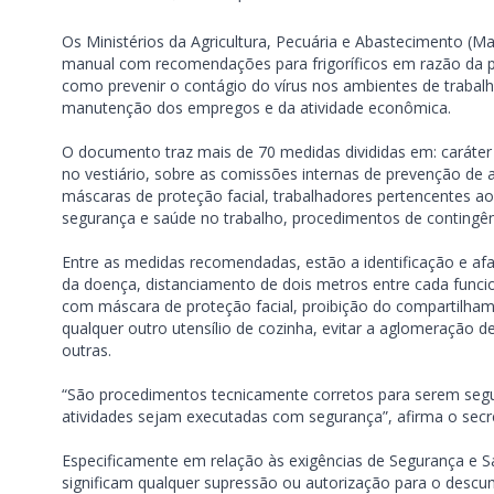
Os Ministérios da Agricultura, Pecuária e Abastecimento (
manual com recomendações para frigoríficos em razão da p
como prevenir o contágio do vírus nos ambientes de trabal
manutenção dos empregos e da atividade econômica.
O documento traz mais de 70 medidas divididas em: caráter g
no vestiário, sobre as comissões internas de prevenção de 
máscaras de proteção facial, trabalhadores pertencentes ao
segurança e saúde no trabalho, procedimentos de contingên
Entre as medidas recomendadas, estão a identificação e a
da doença, distanciamento de dois metros entre cada funci
com máscara de proteção facial, proibição do compartilham
qualquer outro utensílio de cozinha, evitar a aglomeração d
outras.
“São procedimentos tecnicamente corretos para serem seguid
atividades sejam executadas com segurança”, afirma o secre
Especificamente em relação às exigências de Segurança e S
significam qualquer supressão ou autorização para o des