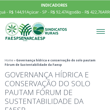
INDICADORES
- R$ 144,91
Açúcar - SP - R$ 92,47
Algodão - R$ 422,76
ARROZ 
Menu
Home
»
Governança hídrica e conservação do solo pautam
Fórum de Sustentabilidade da Faesp
GOVERNANÇA HÍDRICA E
CONSERVAÇÃO DO SOLO
PAUTAM FÓRUM DE
SUSTENTABILIDADE DA
FAESP