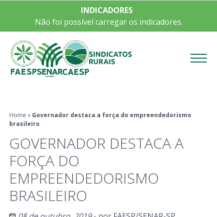
INDICADORES
Não foi possível carregar os indicadores.
Menu
Home
»
Governador destaca a força do empreendedorismo
brasileiro
GOVERNADOR DESTACA A
FORÇA DO
EMPREENDEDORISMO
BRASILEIRO
08 de outubro, 2019
- por
FAESP/SENAR-SP