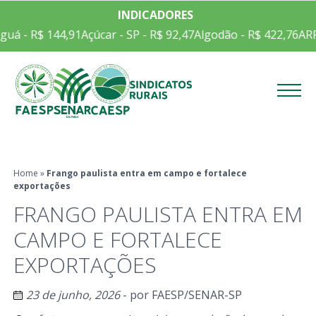
INDICADORES
á - R$ 144,91
Açúcar - SP - R$ 92,47
Algodão - R$ 422,76
ARRO
Menu
Home
»
Frango paulista entra em campo e fortalece
exportações
FRANGO PAULISTA ENTRA EM
CAMPO E FORTALECE
EXPORTAÇÕES
23 de junho, 2026
- por
FAESP/SENAR-SP