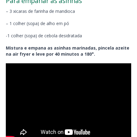
Para empanar as asinhas
– 3 xicaras de farinha de mandioca
– 1 colher (sopa) de alho em pó
-1 colher (sopa) de cebola desidratada
Mistura e empana as asinhas marinadas, pincela azeite
na air fryer e leve por 40 minutos a 180°.