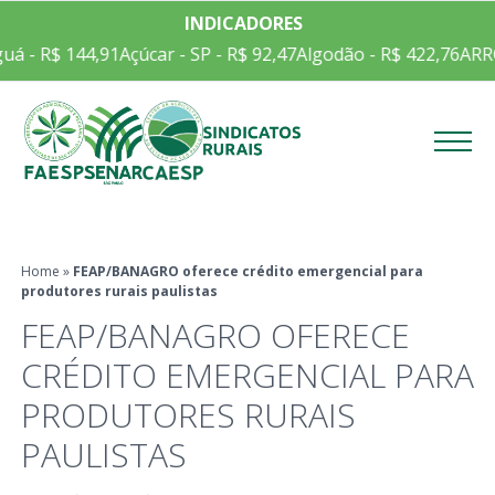
INDICADORES
uá - R$ 144,91
Açúcar - SP - R$ 92,47
Algodão - R$ 422,76
ARRO
Menu
Home
»
FEAP/BANAGRO oferece crédito emergencial para
produtores rurais paulistas
FEAP/BANAGRO OFERECE
CRÉDITO EMERGENCIAL PARA
PRODUTORES RURAIS
PAULISTAS