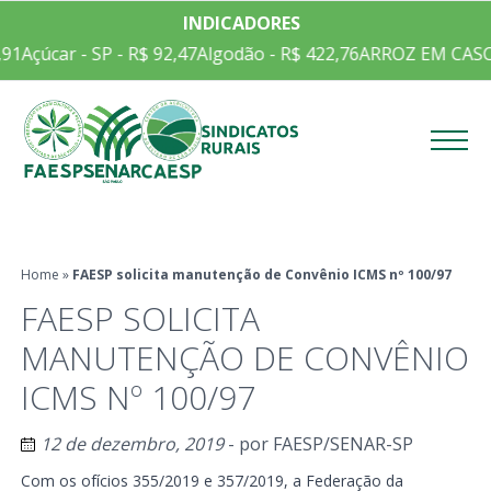
INDICADORES
91
Açúcar - SP - R$ 92,47
Algodão - R$ 422,76
ARROZ EM CASCA 
Menu
Home
»
FAESP solicita manutenção de Convênio ICMS nº 100/97
FAESP SOLICITA
MANUTENÇÃO DE CONVÊNIO
ICMS Nº 100/97
12 de dezembro, 2019
- por
FAESP/SENAR-SP
Com os ofícios 355/2019 e 357/2019, a Federação da