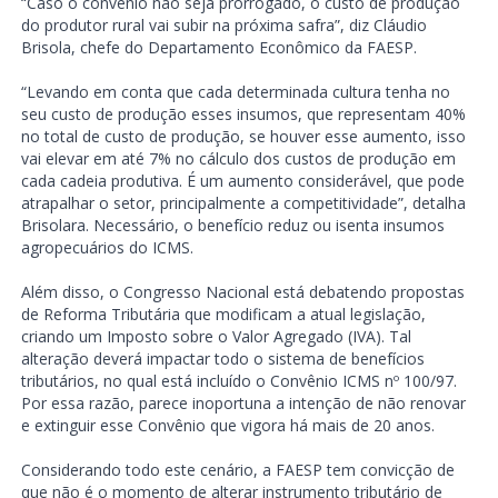
“Caso o convênio não seja prorrogado, o custo de produção
do produtor rural vai subir na próxima safra”, diz Cláudio
Brisola, chefe do Departamento Econômico da FAESP.
“Levando em conta que cada determinada cultura tenha no
seu custo de produção esses insumos, que representam 40%
no total de custo de produção, se houver esse aumento, isso
vai elevar em até 7% no cálculo dos custos de produção em
cada cadeia produtiva. É um aumento considerável, que pode
atrapalhar o setor, principalmente a competitividade”, detalha
Brisolara. Necessário, o benefício reduz ou isenta insumos
agropecuários do ICMS.
Além disso, o Congresso Nacional está debatendo propostas
de Reforma Tributária que modificam a atual legislação,
criando um Imposto sobre o Valor Agregado (IVA). Tal
alteração deverá impactar todo o sistema de benefícios
tributários, no qual está incluído o Convênio ICMS nº 100/97.
Por essa razão, parece inoportuna a intenção de não renovar
e extinguir esse Convênio que vigora há mais de 20 anos.
Considerando todo este cenário, a FAESP tem convicção de
que não é o momento de alterar instrumento tributário de