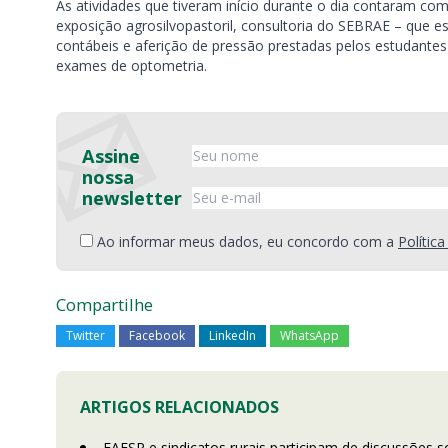
As atividades que tiveram início durante o dia contaram c
exposição agrosilvopastoril, consultoria do SEBRAE – que e
contábeis e aferição de pressão prestadas pelos estudantes
exames de optometria.
Assine
nossa
newsletter
Ao informar meus dados, eu concordo com a
Polític
Compartilhe
Twitter
Facebook
LinkedIn
WhatsApp
ARTIGOS RELACIONADOS
FAESP e sindicatos rurais participam de discussões