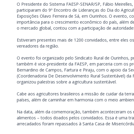
O Presidente do Sistema FAESP-SENAR/SP, Fábio Meirelles,
participaram do 9º Encontro de Lideranças do Dia do Agricul
Exposições Olavo Ferreira de Sá, em Ourinhos. O evento, com 
importância para o crescimento econômico do país, além de
o mercado global, contou com a participação de autoridades 
Estiveram presentes mais de 1200 convidados, entre eles o
vereadores da região.
O evento foi organizado pelo Sindicato Rural de Ourinhos, p
também é vice-presidente da FAESP, em parceria com os pre
Bernardino de Campos, Fartura e Piraju, com o apoio da Sec
(Coordenadoria De Desenvolvimento Rural Sustentável) da
organizou palestras sobre a agricultura sustentável.
Cabe aos agricultores brasileiros a missão de cuidar da terr
países, além de caminhar em harmonia com o meio ambien
Na data, além da comemoração, também aconteceram os m
alimentos – todos doados pelos convidados. Essa é uma tra
arrecadados foram repassados à Santa Casa de Misericórdia