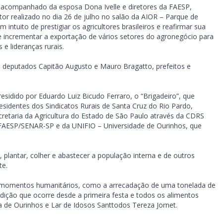
 acompanhado da esposa Dona Ivelle e diretores da FAESP,
tor realizado no dia 26 de julho no salão da AIOR – Parque de
intuito de prestigiar os agricultores brasileiros e reafirmar sua
 incrementar a exportação de vários setores do agronegócio para
e lideranças rurais.
s deputados Capitão Augusto e Mauro Bragatto, prefeitos e
residido por Eduardo Luiz Bicudo Ferraro, o “Brigadeiro”, que
sidentes dos Sindicatos Rurais de Santa Cruz do Rio Pardo,
retaria da Agricultura do Estado de São Paulo através da CDRS
 FAESP/SENAR-SP e da UNIFIO – Universidade de Ourinhos, que
a, plantar, colher e abastecer a população interna e de outros
te.
omentos humanitários, como a arrecadação de uma tonelada de
dição que ocorre desde a primeira festa e todos os alimentos
 de Ourinhos e Lar de Idosos Santtodos Tereza Jornet.