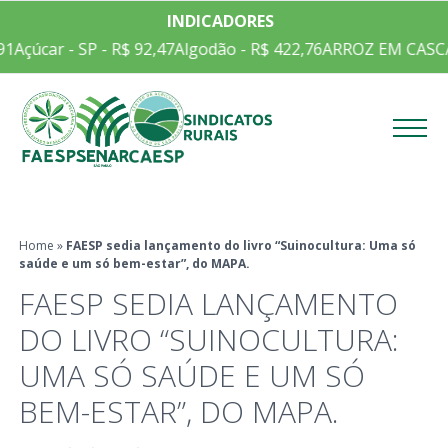
INDICADORES
1
Açúcar - SP - R$ 92,47
Algodão - R$ 422,76
ARROZ EM CASCA 
Menu
Home
»
FAESP sedia lançamento do livro “Suinocultura: Uma só
saúde e um só bem-estar”, do MAPA.
FAESP SEDIA LANÇAMENTO
DO LIVRO “SUINOCULTURA:
UMA SÓ SAÚDE E UM SÓ
BEM-ESTAR”, DO MAPA.