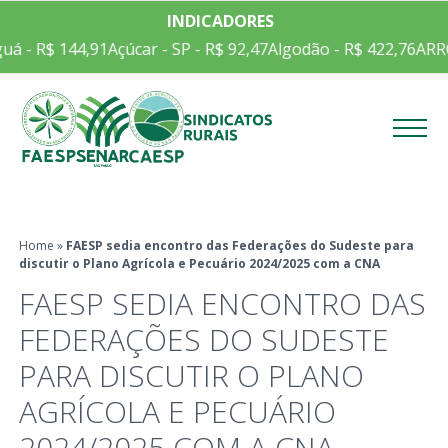
INDICADORES
á - R$ 144,91
Açúcar - SP - R$ 92,47
Algodão - R$ 422,76
ARROZ
Menu
Home
»
FAESP sedia encontro das Federações do Sudeste para
discutir o Plano Agrícola e Pecuário 2024/2025 com a CNA
FAESP SEDIA ENCONTRO DAS
FEDERAÇÕES DO SUDESTE
PARA DISCUTIR O PLANO
AGRÍCOLA E PECUÁRIO
2024/2025 COM A CNA