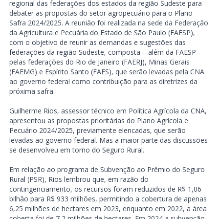
regional das federações dos estados da região Sudeste para
debater as propostas do setor agropecuário para o Plano
Safra 2024/2025. A reunião foi realizada na sede da Federação
da Agricultura e Pecuária do Estado de São Paulo (FAESP),
com o objetivo de reunir as demandas e sugestões das
federações da região Sudeste, composta – além da FAESP –
pelas federações do Rio de Janeiro (FAERJ), Minas Gerais
(FAEMG) e Espírito Santo (FAES), que serão levadas pela CNA
ao governo federal como contribuição para as diretrizes da
próxima safra.
Guilherme Rios, assessor técnico em Política Agrícola da CNA,
apresentou as propostas prioritárias do Plano Agrícola e
Pecuário 2024/2025, previamente elencadas, que serão
levadas ao governo federal. Mas a maior parte das discussões
se desenvolveu em torno do Seguro Rural.
Em relação ao programa de Subvenção ao Prêmio do Seguro
Rural (PSR), Rios lembrou que, em razão do
contingenciamento, os recursos foram reduzidos de R$ 1,06
bilhão para R$ 933 milhões, permitindo a cobertura de apenas
6,25 milhões de hectares em 2023, enquanto em 2022, a área
coberta foi de 7,2 milhões de hectares. Em 2024 a subvenção