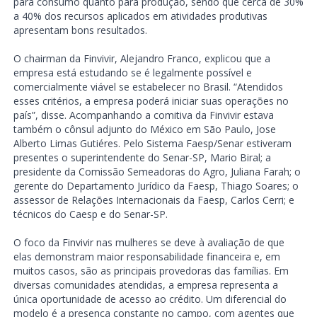
para consumo quanto para produção, sendo que cerca de 30%
a 40% dos recursos aplicados em atividades produtivas
apresentam bons resultados.
O chairman da Finvivir, Alejandro Franco, explicou que a
empresa está estudando se é legalmente possível e
comercialmente viável se estabelecer no Brasil. “Atendidos
esses critérios, a empresa poderá iniciar suas operações no
país”, disse. Acompanhando a comitiva da Finvivir estava
também o cônsul adjunto do México em São Paulo, Jose
Alberto Limas Gutiéres. Pelo Sistema Faesp/Senar estiveram
presentes o superintendente do Senar-SP, Mario Biral; a
presidente da Comissão Semeadoras do Agro, Juliana Farah; o
gerente do Departamento Jurídico da Faesp, Thiago Soares; o
assessor de Relações Internacionais da Faesp, Carlos Cerri; e
técnicos do Caesp e do Senar-SP.
O foco da Finvivir nas mulheres se deve à avaliação de que
elas demonstram maior responsabilidade financeira e, em
muitos casos, são as principais provedoras das famílias. Em
diversas comunidades atendidas, a empresa representa a
única oportunidade de acesso ao crédito. Um diferencial do
modelo é a presença constante no campo, com agentes que