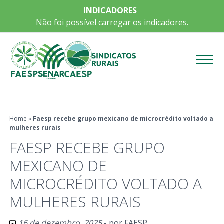
INDICADORES
Não foi possível carregar os indicadores.
Menu
Home
»
Faesp recebe grupo mexicano de microcrédito voltado a
mulheres rurais
FAESP RECEBE GRUPO
MEXICANO DE
MICROCRÉDITO VOLTADO A
MULHERES RURAIS
16 de dezembro, 2025
- por
FAESP