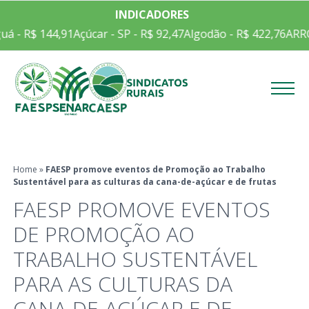
INDICADORES
á - R$ 144,91
Açúcar - SP - R$ 92,47
Algodão - R$ 422,76
ARROZ
Menu
Home
»
FAESP promove eventos de Promoção ao Trabalho
Sustentável para as culturas da cana-de-açúcar e de frutas
FAESP PROMOVE EVENTOS
DE PROMOÇÃO AO
TRABALHO SUSTENTÁVEL
PARA AS CULTURAS DA
CANA-DE-AÇÚCAR E DE