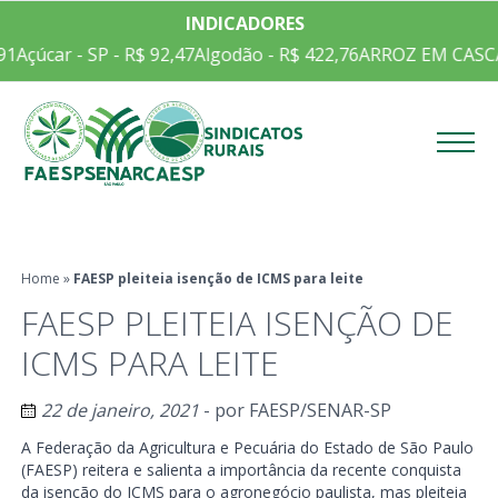
INDICADORES
1
Açúcar - SP - R$ 92,47
Algodão - R$ 422,76
ARROZ EM CASCA 
Menu
Home
»
FAESP pleiteia isenção de ICMS para leite
FAESP PLEITEIA ISENÇÃO DE
ICMS PARA LEITE
22 de janeiro, 2021
- por
FAESP/SENAR-SP
A Federação da Agricultura e Pecuária do Estado de São Paulo
(FAESP) reitera e salienta a importância da recente conquista
da isenção do ICMS para o agronegócio paulista, mas pleiteia