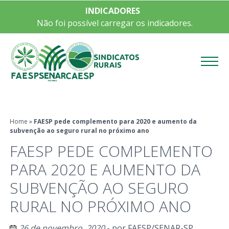
INDICADORES
Não foi possível carregar os indicadores.
Menu
Home
»
FAESP pede complemento para 2020 e aumento da
subvenção ao seguro rural no próximo ano
FAESP PEDE COMPLEMENTO
PARA 2020 E AUMENTO DA
SUBVENÇÃO AO SEGURO
RURAL NO PRÓXIMO ANO
26 de novembro, 2020
- por
FAESP/SENAR-SP