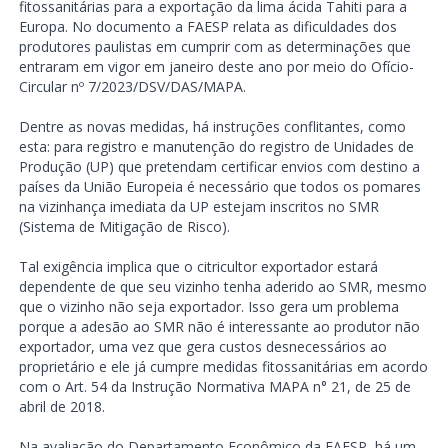
fitossanitárias para a exportação da lima ácida Tahiti para a
Europa. No documento a FAESP relata as dificuldades dos
produtores paulistas em cumprir com as determinações que
entraram em vigor em janeiro deste ano por meio do Ofício-
Circular nº 7/2023/DSV/DAS/MAPA.
Dentre as novas medidas, há instruções conflitantes, como
esta: para registro e manutenção do registro de Unidades de
Produção (UP) que pretendam certificar envios com destino a
países da União Europeia é necessário que todos os pomares
na vizinhança imediata da UP estejam inscritos no SMR
(Sistema de Mitigação de Risco).
Tal exigência implica que o citricultor exportador estará
dependente de que seu vizinho tenha aderido ao SMR, mesmo
que o vizinho não seja exportador. Isso gera um problema
porque a adesão ao SMR não é interessante ao produtor não
exportador, uma vez que gera custos desnecessários ao
proprietário e ele já cumpre medidas fitossanitárias em acordo
com o Art. 54 da Instrução Normativa MAPA n° 21, de 25 de
abril de 2018.
Na avaliação do Departamento Econômico da FAESP, há um