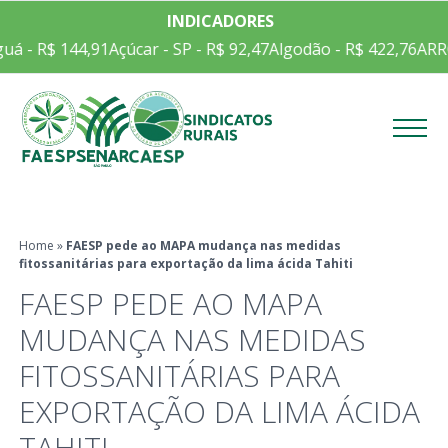
INDICADORES
uá - R$ 144,91
Açúcar - SP - R$ 92,47
Algodão - R$ 422,76
ARRO
Menu
Home
»
FAESP pede ao MAPA mudança nas medidas
fitossanitárias para exportação da lima ácida Tahiti
FAESP PEDE AO MAPA
MUDANÇA NAS MEDIDAS
FITOSSANITÁRIAS PARA
EXPORTAÇÃO DA LIMA ÁCIDA
TAHITI