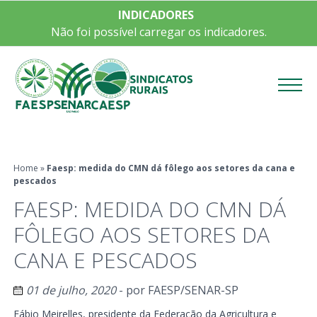
INDICADORES
Não foi possível carregar os indicadores.
Menu
Home
»
Faesp: medida do CMN dá fôlego aos setores da cana e
pescados
FAESP: MEDIDA DO CMN DÁ
FÔLEGO AOS SETORES DA
CANA E PESCADOS
01 de julho, 2020
- por
FAESP/SENAR-SP
Fábio Meirelles, presidente da Federação da Agricultura e