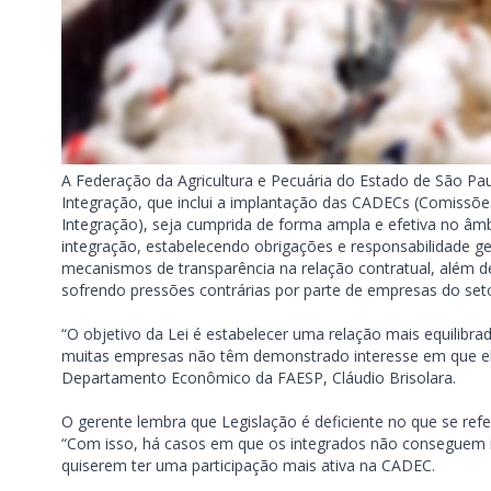
A Federação da Agricultura e Pecuária do Estado de São Pa
Integração, que inclui a implantação das CADECs (Comiss
Integração), seja cumprida de forma ampla e efetiva no âmbi
integração, estabelecendo obrigações e responsabilidade gera
mecanismos de transparência na relação contratual, além 
sofrendo pressões contrárias por parte de empresas do seto
“O objetivo da Lei é estabelecer uma relação mais equilibra
muitas empresas não têm demonstrado interesse em que ela
Departamento Econômico da FAESP, Cláudio Brisolara.
O gerente lembra que Legislação é deficiente no que se ref
“Com isso, há casos em que os integrados não conseguem in
quiserem ter uma participação mais ativa na CADEC.