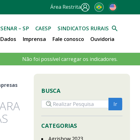
Área Restrita
SENAR – SP
CAESP
SINDICATOS RURAIS
e Dados
Imprensa
Fale conosco
Ouvidoria
Não foi possível carregar os indicadores.
mpresas
BUSCA
PARA
AS
CATEGORIAS
Agrishow 2023