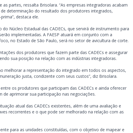
 as partes, ressalta Brisolara. “As empresas integradoras acabam
 de determinação do resultado dos produtores integrados,
prima”, destaca ele.
ção do Núcleo Estadual das CADECs, que servirá de instrumento para
e serão implementadas. A FAESP atuará em conjunto com a
foco, no Estado de São Paulo, será no setor de avicultura de corte.
esentações dos produtores que fazem parte das CADECs e assegurar
cendo sua posição na relação com as indústrias integradoras.
omo melhorar a representação do integrado em todos os aspectos,
neração justa, condizente com seus custos”, diz Brisolara.
 entre os produtores que participam das CADECs e ainda oferecer
fim de aprimorar sua participação nas negociações.
ituação atual das CADECs existentes, além de uma avaliação e
aves recorrentes e o que pode ser melhorado na relação com as
lmente para as unidades constituídas, com o objetivo de mapear e