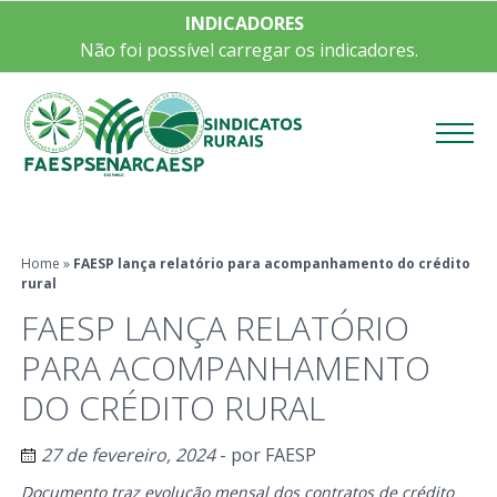
INDICADORES
Não foi possível carregar os indicadores.
Menu
Home
»
FAESP lança relatório para acompanhamento do crédito
rural
FAESP LANÇA RELATÓRIO
PARA ACOMPANHAMENTO
DO CRÉDITO RURAL
27 de fevereiro, 2024
- por
FAESP
Documento traz evolução mensal dos contratos de crédito