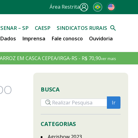
Área Restrita
SENAR – SP
CAESP
SINDICATOS RURAIS
e Dados
Imprensa
Fale conosco
Ouvidoria
ARROZ EM CASCA CEPEA/IRGA-RS - R$ 70,90
ver mais
DO
BUSCA
CATEGORIAS
Agrishow 2023