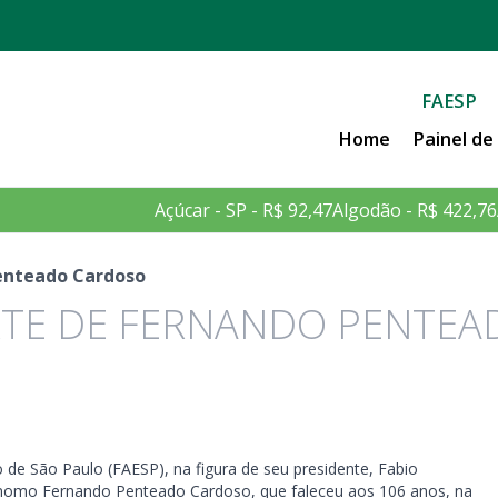
FAESP
Home
Painel d
Açúcar - SP - R$ 92,47
Algodão - R$ 422,76
enteado Cardoso
RTE DE FERNANDO PENTEA
o de São Paulo (FAESP), na figura de seu presidente, Fabio
rônomo Fernando Penteado Cardoso, que faleceu aos 106 anos, na