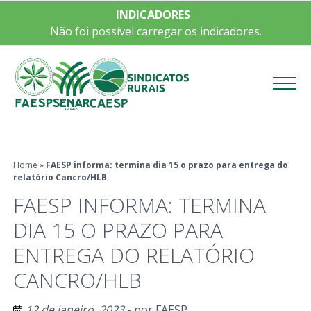
INDICADORES
Não foi possível carregar os indicadores.
Menu
Home
»
FAESP informa: termina dia 15 o prazo para entrega do
relatório Cancro/HLB
FAESP INFORMA: TERMINA
DIA 15 O PRAZO PARA
ENTREGA DO RELATÓRIO
CANCRO/HLB
12 de janeiro, 2023
- por
FAESP