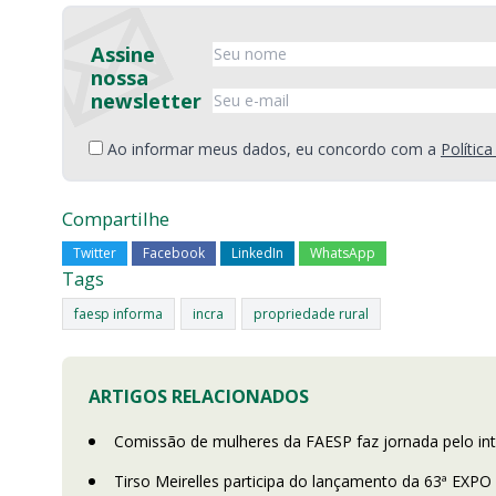
Assine
nossa
newsletter
Ao informar meus dados, eu concordo com a
Polític
Compartilhe
Twitter
Facebook
LinkedIn
WhatsApp
Tags
faesp informa
incra
propriedade rural
ARTIGOS RELACIONADOS
Comissão de mulheres da FAESP faz jornada pelo inter
Tirso Meirelles participa do lançamento da 63ª EXPO 