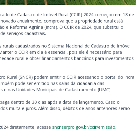
ificado de Cadastro de Imóvel Rural (CCIR) 2024 começou em 18 de
 renovado anualmente, comprova que a propriedade rural está
o e Reforma Agrária (Incra). O CCIR de 2024, que substitui o
e serviços cadastrais.
s rurais cadastrados no Sistema Nacional de Cadastro de Imóvel
Manter o CCIR em dia é essencial, pois ele é necessário para
priedade rural e obter financiamentos bancários para investimentos
tro Rural (SNCR) podem emitir o CCIR acessando o portal do Incra
mbém pode ser emitido nas salas da cidadania das
as e nas Unidades Municipais de Cadastramento (UMC).
r paga dentro de 30 dias após a data de lançamento. Caso o
dos multa e juros. Além disso, débitos de anos anteriores serão
 2024 diretamente, acesse
sncr.serpro.gov.br/ccir/emissão
.