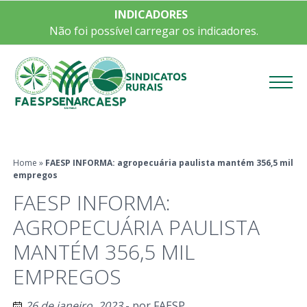
INDICADORES
Não foi possível carregar os indicadores.
Menu
Home
»
FAESP INFORMA: agropecuária paulista mantém 356,5 mil
empregos
FAESP INFORMA:
AGROPECUÁRIA PAULISTA
MANTÉM 356,5 MIL
EMPREGOS
26 de janeiro, 2023
- por
FAESP