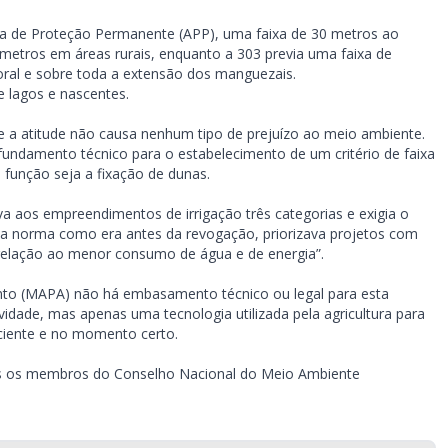
rea de Proteção Permanente (APP), uma faixa de 30 metros ao
0 metros em áreas rurais, enquanto a 303 previa uma faixa de
oral e sobre toda a extensão dos manguezais.
 lagos e nascentes.
 a atitude não causa nenhum tipo de prejuízo ao meio ambiente.
fundamento técnico para o estabelecimento de um critério de faixa
 função seja a fixação de dunas.
va aos empreendimentos de irrigação três categorias e exigia o
 a norma como era antes da revogação, priorizava projetos com
 relação ao menor consumo de água e de energia”.
ento (MAPA) não há embasamento técnico ou legal para esta
vidade, mas apenas uma tecnologia utilizada pela agricultura para
ciente e no momento certo.
os os membros do Conselho Nacional do Meio Ambiente