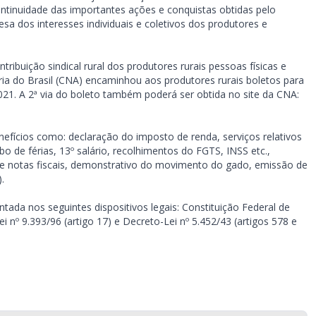
continuidade das importantes ações e conquistas obtidas pelo
sa dos interesses individuais e coletivos dos produtores e
ribuição sindical rural dos produtores rurais pessoas físicas e
ária do Brasil (CNA) encaminhou aos produtores rurais boletos para
2021. A 2ª via do boleto também poderá ser obtida no site da CNA:
nefícios como: declaração do imposto de renda, serviços relativos
o de férias, 13º salário, recolhimentos do FGTS, INSS etc.,
o de notas fiscais, demonstrativo do movimento do gado, emissão de
.
ntada nos seguintes dispositivos legais: Constituição Federal de
Lei nº 9.393/96 (artigo 17) e Decreto-Lei nº 5.452/43 (artigos 578 e