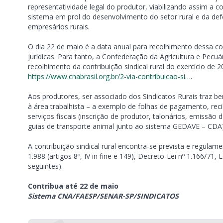
representatividade legal do produtor, viabilizando assim a 
sistema em prol do desenvolvimento do setor rural e da defe
empresários rurais.
O dia 22 de maio é a data anual para recolhimento dessa cont
jurídicas. Para tanto, a Confederação da Agricultura e Pecu
recolhimento da contribuição sindical rural do exercício de 
https://www.cnabrasil.org.br/2-via-contribuicao-si…
.
Aos produtores, ser associado dos Sindicatos Rurais traz be
à área trabalhista – a exemplo de folhas de pagamento, recib
serviços fiscais (inscrição de produtor, talonários, emissã
guias de transporte animal junto ao sistema GEDAVE – CDA)
A contribuição sindical rural encontra-se prevista e regulame
1.988 (artigos 8º, IV in fine e 149), Decreto-Lei nº 1.166/71, 
seguintes).
Contribua até 22 de maio
Sistema CNA/FAESP/SENAR-SP/SINDICATOS