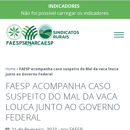
INDICADORES
Não foi possível carregar os indicadores.
Menu
Home
»
FAESP acompanha caso suspeito do Mal da vaca louca
junto ao Governo Federal
FAESP ACOMPANHA CASO
SUSPEITO DO MAL DA VACA
LOUCA JUNTO AO GOVERNO
FEDERAL
21 de fevereiro, 2023
- por
FAESP