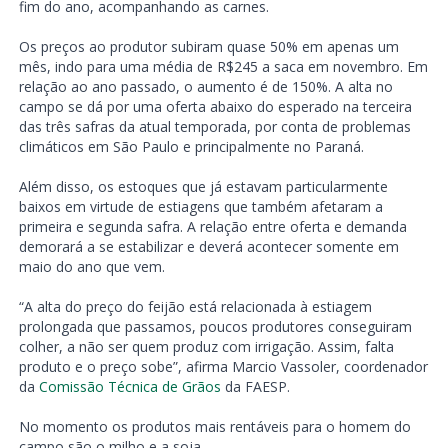
fim do ano, acompanhando as carnes.
Os preços ao produtor subiram quase 50% em apenas um
mês, indo para uma média de R$245 a saca em novembro. Em
relação ao ano passado, o aumento é de 150%. A alta no
campo se dá por uma oferta abaixo do esperado na terceira
das três safras da atual temporada, por conta de problemas
climáticos em São Paulo e principalmente no Paraná.
Além disso, os estoques que já estavam particularmente
baixos em virtude de estiagens que também afetaram a
primeira e segunda safra. A relação entre oferta e demanda
demorará a se estabilizar e deverá acontecer somente em
maio do ano que vem.
“A alta do preço do feijão está relacionada à estiagem
prolongada que passamos, poucos produtores conseguiram
colher, a não ser quem produz com irrigação. Assim, falta
produto e o preço sobe”, afirma Marcio Vassoler, coordenador
da
Comissão Técnica de Grãos
da FAESP.
No momento os produtos mais rentáveis para o homem do
campo são o milho e a soja.