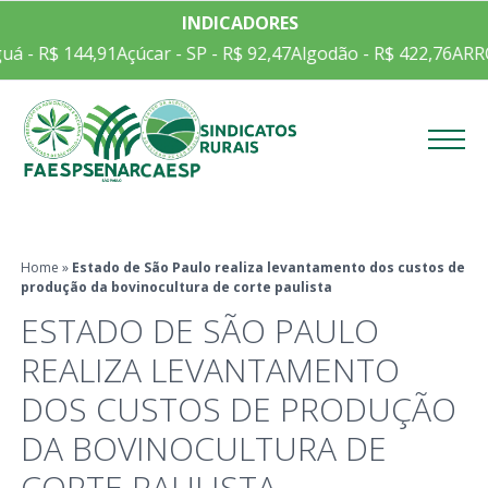
INDICADORES
á - R$ 144,91
Açúcar - SP - R$ 92,47
Algodão - R$ 422,76
ARRO
Menu
Home
»
Estado de São Paulo realiza levantamento dos custos de
produção da bovinocultura de corte paulista
ESTADO DE SÃO PAULO
REALIZA LEVANTAMENTO
DOS CUSTOS DE PRODUÇÃO
DA BOVINOCULTURA DE
CORTE PAULISTA