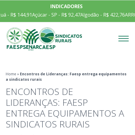
INDICADORES
á - R$ 144,91
Açúcar - SP - R$ 92,47
Algodão - R$ 422,76
ARRO
Menu
Home
»
Encontros de Lideranças: Faesp entrega equipamentos
a sindicatos rurais
ENCONTROS DE
LIDERANÇAS: FAESP
ENTREGA EQUIPAMENTOS A
SINDICATOS RURAIS