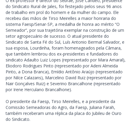
O ex-professor e diretor do Sebrae, José Candeo, presidente
do Sindicato Rural de Jales, foi festejado pelos seus 96 anos
de trabalho em prol do homem e da mulher do campo. Ele
recebeu das mãos de Tirso Meirelles a maior honraria do
sistema Faesp/Senar-SP, a medalha de honra ao mérito “O
Semeador”, por sua trajetória exemplar na construção de um
setor agropecuário de sucesso. O atual presidente do
Sindicato de Santa Fé do Sul, Luís Antonio Bermal Salvador, e
sua esposa, Lourdinha, foram homenageados pela Câmara,
que também lembrou dos ex-presidentes e fundadores do
sindicato Adaulto Luiz Lopes (representado por Mara Amaral),
Eliodoro Rodrigues Pinto (representado por Adeni Almeida
Pinto, a Dona Branca), Emídio Antônio Araújo (representado
por Nilce Calazans), Marcelino David Ruiz (representado por
Nair Gonçalves Ruiz) e Severino Brancalhone (representado
por Irene Herculano Brancalhone).
O presidente da Faesp, Tirso Meirelles, e a presidente da
Comissão Semeadoras do Agro, da Faesp, Juliana Farah,
também receberam uma réplica da placa do Jubileu de Ouro
do Sindicato.