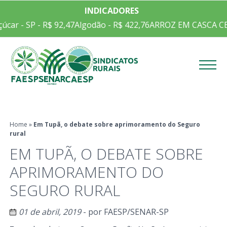
INDICADORES
car - SP - R$ 92,47
Algodão - R$ 422,76
ARROZ EM CASCA CEPE
Menu
Home
»
Em Tupã, o debate sobre aprimoramento do Seguro
rural
EM TUPÃ, O DEBATE SOBRE
APRIMORAMENTO DO
SEGURO RURAL
01 de abril, 2019
- por
FAESP/SENAR-SP