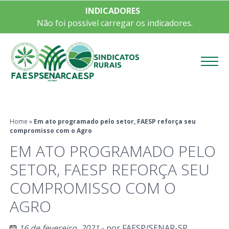
INDICADORES
Não foi possível carregar os indicadores.
Menu
Home
»
Em ato programado pelo setor, FAESP reforça seu
compromisso com o Agro
EM ATO PROGRAMADO PELO
SETOR, FAESP REFORÇA SEU
COMPROMISSO COM O
AGRO
16 de fevereiro, 2021
- por
FAESP/SENAR-SP