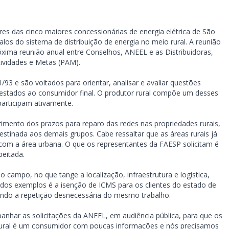
s das cinco maiores concessionárias de energia elétrica de São
los do sistema de distribuição de energia no meio rural. A reunião
óxima reunião anual entre Conselhos, ANEEL e as Distribuidoras,
tividades e Metas (PAM).
93 e são voltados para orientar, analisar e avaliar questões
prestados ao consumidor final. O produtor rural compõe um desses
participam ativamente.
imento dos prazos para reparo das redes nas propriedades rurais,
tinada aos demais grupos. Cabe ressaltar que as áreas rurais já
om a área urbana. O que os representantes da FAESP solicitam é
peitada.
 campo, no que tange a localização, infraestrutura e logística,
dos exemplos é a isenção de ICMS para os clientes do estado de
sando a repetição desnecessária do mesmo trabalho.
har as solicitações da ANEEL, em audiência pública, para que os
rural é um consumidor com poucas informações e nós precisamos