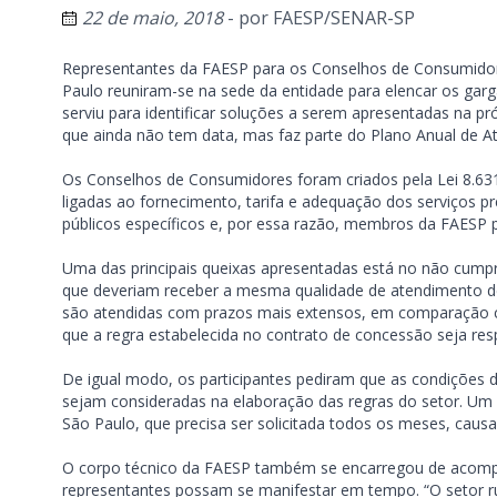
22 de maio, 2018
- por
FAESP/SENAR-SP
Representantes da FAESP para os Conselhos de Consumidore
Paulo reuniram-se na sede da entidade para elencar os garga
serviu para identificar soluções a serem apresentadas na pr
que ainda não tem data, mas faz parte do Plano Anual de A
Os Conselhos de Consumidores foram criados pela Lei 8.631/
ligadas ao fornecimento, tarifa e adequação dos serviços 
públicos específicos e, por essa razão, membros da FAESP 
Uma das principais queixas apresentadas está no não cumpr
que deveriam receber a mesma qualidade de atendimento des
são atendidas com prazos mais extensos, em comparação c
que a regra estabelecida no contrato de concessão seja res
De igual modo, os participantes pediram que as condições do
sejam consideradas na elaboração das regras do setor. Um 
São Paulo, que precisa ser solicitada todos os meses, cau
O corpo técnico da FAESP também se encarregou de acompan
representantes possam se manifestar em tempo. “O setor 