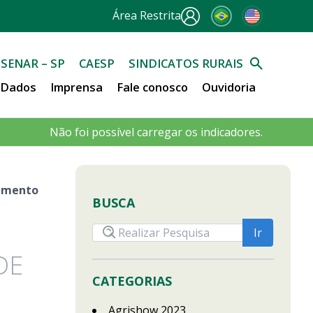
Área Restrita
SENAR – SP
CAESP
SINDICATOS RURAIS
e Dados
Imprensa
Fale conosco
Ouvidoria
Não foi possível carregar os indicadores.
dimento
BUSCA
E
DE
CATEGORIAS
Agrishow 2023