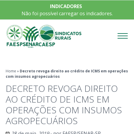
INDICADORES
Não foi possível carregar os indicadores.
Menu
Home
»
Decreto revoga direito ao crédito de ICMS em operações
com insumos agropecuários
DECRETO REVOGA DIREITO
AO CRÉDITO DE ICMS EM
OPERAÇÕES COM INSUMOS
AGROPECUÁRIOS
28 de maio, 2019
- por
FAESP/SENAR-SP