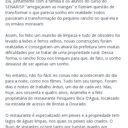
Ela, juntamente com a família e os alunos do curso do
SENAR/SP “arregaçaram as mangas” e fizeram questão de
transformar o que parecia sonho em realidade: todos
passaram à transformação do pequeno rancho no qual ela e
os irmãos moravam.
Assim, foi feito um mutirão de limpeza e tudo de obsoleto foi
levado a lixões e ferros velhos, novas construções foram
realizadas e conseguiram um alvará da prefeitura sem muitas
dificuldades por se tratar de uma propriedade rural. Dessa
forma, o rancho ficou nos trinques para que, de fato, o sonho
deixasse de ser apenas um sonho.
No entanto, não foi fácil. As coisas não aconteceram do dia
para a noite, como nos filmes. Tudo tem seu tempo. Foram
dias e noites de trabalho árduo, um dia de cada vez. Mas,
hoje, aos sessenta e quatro anos, Anamélia é a feliz
proprietária do restaurante Pesqueiro Bica D’Água, localizado
na estrada de acesso de Brotas a Dourado.
O restaurante é especializado em peixes e a propriedade tem
lagos de águas limpas, nos quais os peixes são criados. O
fluxo de visitantes ocorre tanto por turistas quanto por